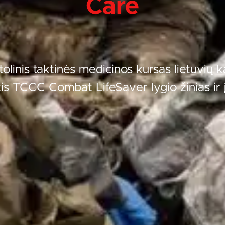
Care
olinis taktinės medicinos kursas lietuvių k
is TCCC Combat LifeSaver lygio žinias ir 