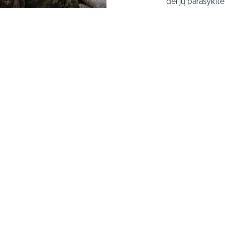
dėl jų parašykit
Mokymų turinys
ą
raumų mechanika
žeidimai