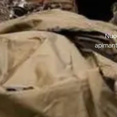
Nuot
apimant