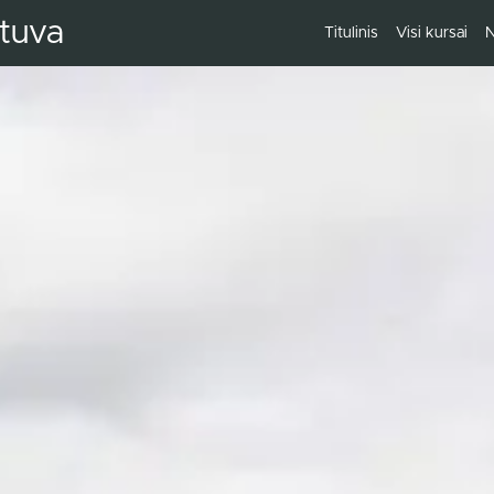
etuva
Titulinis
Visi kursai
N