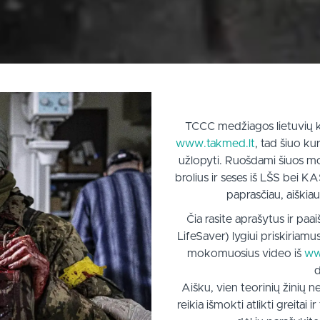
TCCC medžiagos lietuvių k
www.takmed.lt
, tad šiuo k
užlopyti. Ruošdami šiuos m
brolius ir seses iš LŠS bei 
paprasčiau, aiškia
Čia rasite aprašytus ir p
LifeSaver) lygiui priskiriamus
mokomuosius video iš
ww
d
Aišku, vien teorinių žinių 
reikia išmokti atlikti greitai