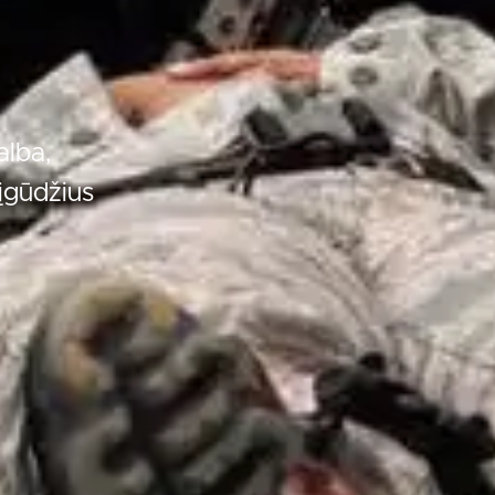
alba,
įgūdžius