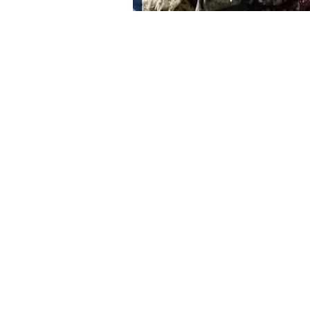
Apie šį kursą
Apie šį kurs
Mūšio lauko t
Šautiniai su