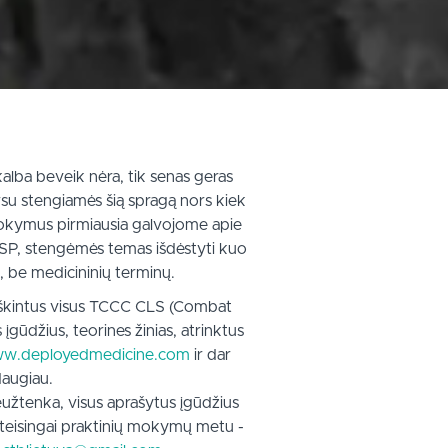
alba beveik nėra, tik senas geras
ursu stengiamės šią spragą nors kiek
okymus pirmiausia galvojome apie
KASP, stengėmės temas išdėstyti kuo
u, be medicininių terminų.
aaiškintus visus TCCC CLS (Combat
 įgūdžius, teorines žinias, atrinktus
w.deployedmedicine.com
ir dar
augiau.
neužtenka, visus aprašytus įgūdžius
 ir teisingai praktinių mokymų metu -