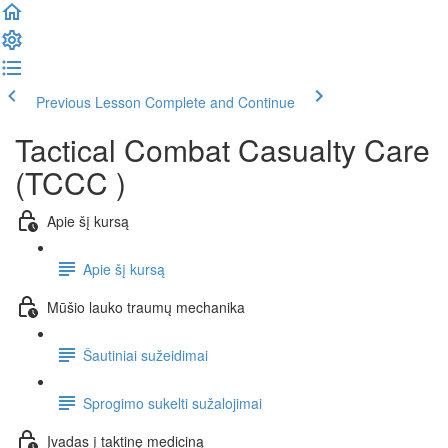
Previous Lesson
Complete and Continue
Tactical Combat Casualty Care
(TCCC )
Apie šį kursą
Apie šį kursą
Mūšio lauko traumų mechanika
Šautiniai sužeidimai
Sprogimo sukelti sužalojimai
Įvadas į taktinę mediciną